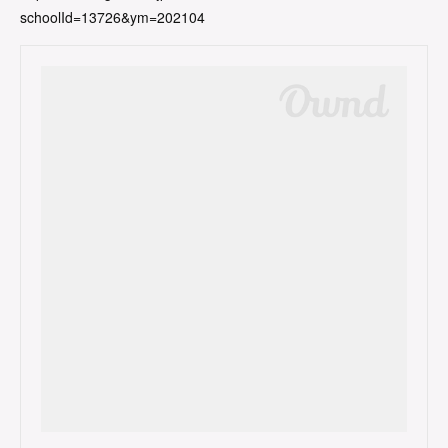
schoolId=13726&ym=202104