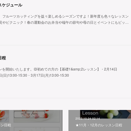
スケジュール
。フルーツカッティングを益々楽しめるシーズンですよ！新年度も色々なレッスン
見やピクニック！春の運動会のお弁当や端午の節句や母の日とイベントにもピッ…
日程
ンを開始いたします。🔳初めての方の【基礎1&amp;2レッスン】・2月14日
日(日)13:00-15:30・3月17日(月)13:00-15:30
2023.10.24 02:14
スン日程
★11月・12月のレッスン日程