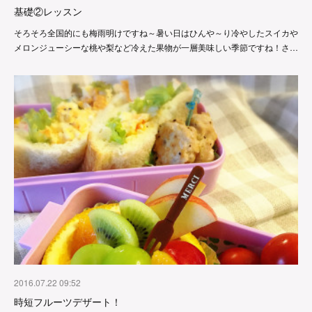
基礎②レッスン
そろそろ全国的にも梅雨明けですね～暑い日はひんや～り冷やしたスイカや
メロンジューシーな桃や梨など冷えた果物が一層美味しい季節ですね！さ…
2016.07.22 09:52
時短フルーツデザート！