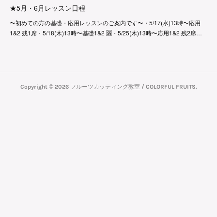
★5月・6月レッスン日程
〜初めての方の基礎・応用レッスンのご案内です〜・5/17(水)13時〜応用
1&2 残1席・5/18(木)13時〜基礎1&2 🈵・5/25(木)13時〜応用1&2 残2席…
Copyright ©
2026
フルーツカッティング教室 / COLORFUL FRUITS
.