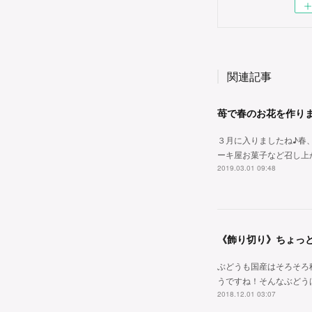
関連記事
苺で春のお花を作り
３月に入りましたね♪春
ーキ屋お菓子など召し上
2019.03.01 09:48
《飾り切り》ちょっ
ぶどうも国産はそろそろ
うですね！そんなぶどうは飾
2018.12.01 03:07