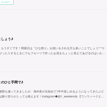
フォロー
ましょう♪
、もうすぐです！明後日は『ひな祭り』お祝いをされる方も多いことでしょう^ ^ケ
がったりするときにでもフルーツで作ったお花をちょっと添えてあげるのはいか…
とのひと手間で♪
種類も減ってきましたが、海外産が出始めて1年中楽しめるようになってきたぶど
り切りがとっても映えます！Instagram◆@1_weekends 【ワンウィークエ…