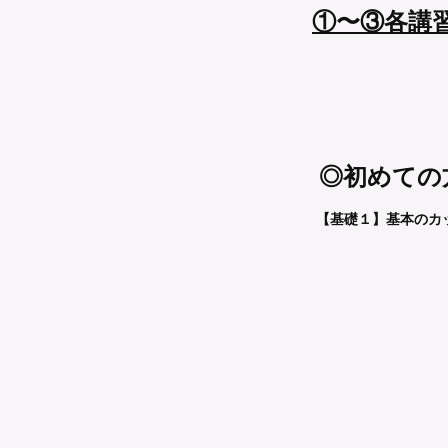
①〜③各講習
◎初めての
【基礎１】基本のカ