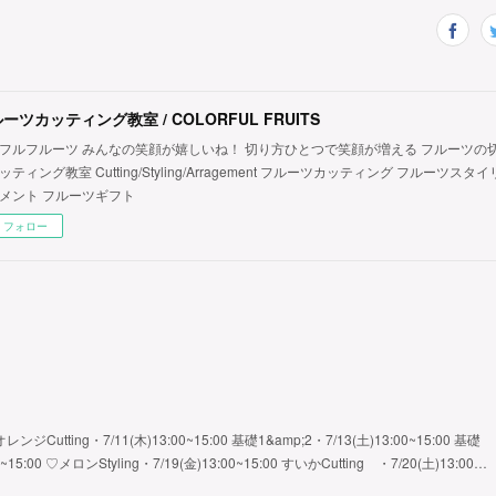
ーツカッティング教室 / COLORFUL FRUITS
フルフルーツ みんなの笑顔が嬉しいね！ 切り方ひとつで笑顔が増える フルーツの
ッティング教室 Cutting/Styling/Arragement フルーツカッティング フルーツス
メント フルーツギフト
フォロー
オレンジCutting・7/11(木)13:00~15:00 基礎1&amp;2・7/13(土)13:00~15:00 基礎
0~15:00 ♡メロンStyling・7/19(金)13:00~15:00 すいかCutting ・7/20(土)13:00…