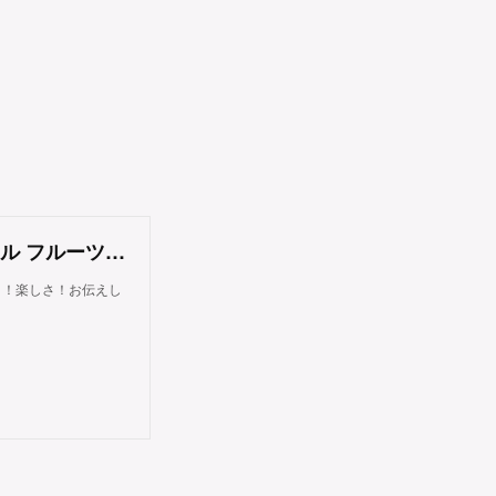
フルーツカッティング&アレンジメント カラフル フルーツ（東京都大田区）
さ！楽しさ！お伝えし