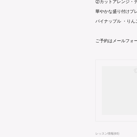
②カットアレンジ・
華やかな盛り付けプ
パイナップル ・りん
ご予約はメールフォ
レッスン情報
(
65
)