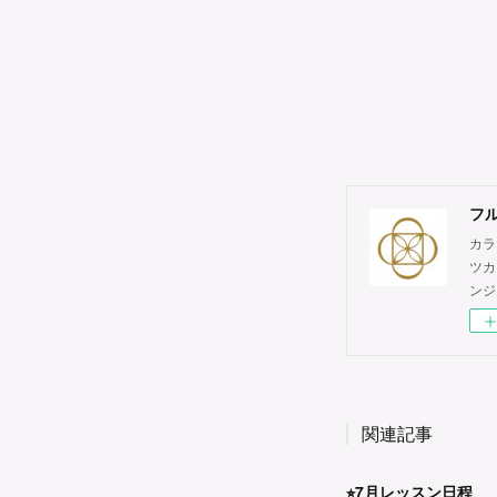
フル
カラ
ツカ
ンジ
関連記事
⭐︎7月レッスン日程